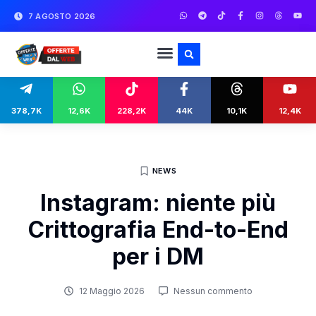
7 AGOSTO 2026
378,7K
12,6K
228,2K
44K
10,1K
12,4K
NEWS
Instagram: niente più
Crittografia End-to-End
per i DM
12 Maggio 2026
Nessun commento