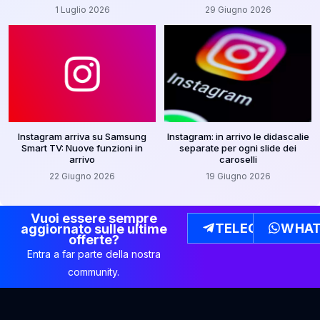
1 Luglio 2026
29 Giugno 2026
Instagram arriva su Samsung
Instagram: in arrivo le didascalie
Smart TV: Nuove funzioni in
separate per ogni slide dei
arrivo
caroselli
22 Giugno 2026
19 Giugno 2026
Vuoi essere sempre
TELEGRAM
WHAT
aggiornato sulle ultime
offerte?
Entra a far parte della nostra
community.