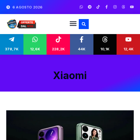
6 AGOSTO 2026
378,7K
12,6K
228,2K
44K
10,1K
12,4K
Xiaomi