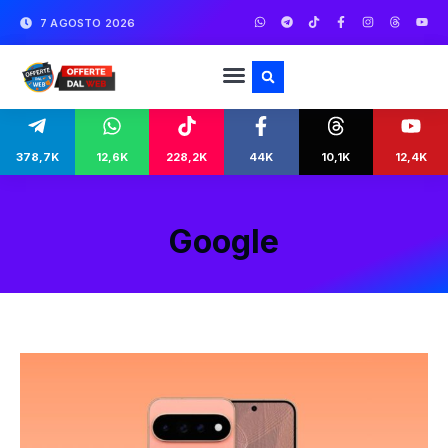
7 AGOSTO 2026
378,7K
12,6K
228,2K
44K
10,1K
12,4K
Google