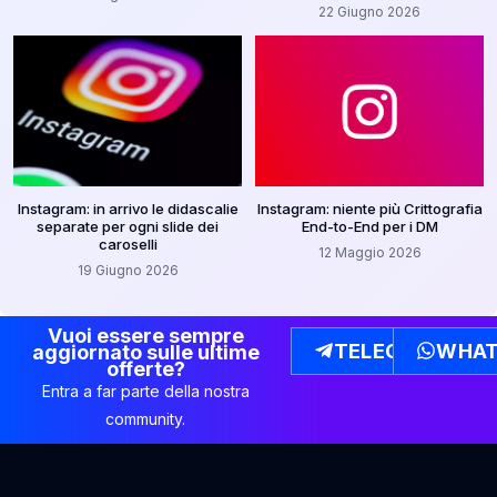
22 Giugno 2026
Instagram: in arrivo le didascalie
Instagram: niente più Crittografia
separate per ogni slide dei
End-to-End per i DM
caroselli
12 Maggio 2026
19 Giugno 2026
Vuoi essere sempre
TELEGRAM
WHAT
aggiornato sulle ultime
offerte?
Entra a far parte della nostra
community.