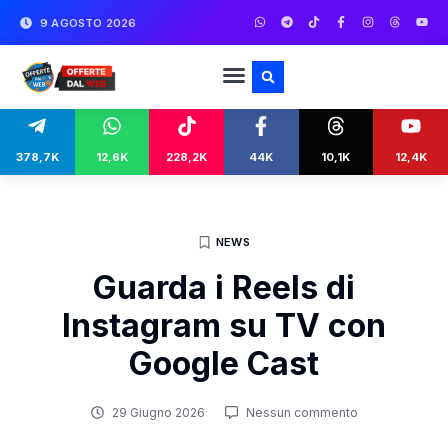
9 AGOSTO 2026
378,7K
12,6K
228,2K
44K
10,1K
12,4K
NEWS
Guarda i Reels di
Instagram su TV con
Google Cast
29 Giugno 2026
Nessun commento