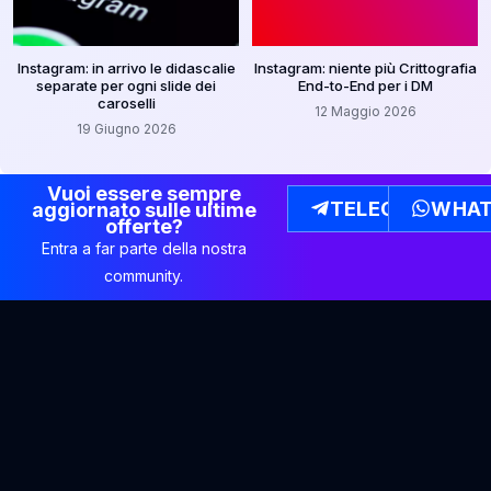
Instagram: in arrivo le didascalie
Instagram: niente più Crittografia
separate per ogni slide dei
End-to-End per i DM
caroselli
12 Maggio 2026
19 Giugno 2026
Vuoi essere sempre
TELEGRAM
WHAT
aggiornato sulle ultime
offerte?
Entra a far parte della nostra
community.