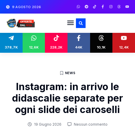
9 AGOSTO 2026
378,7K
12,6K
228,2K
44K
10,1K
12,4K
NEWS
Instagram: in arrivo le
didascalie separate per
ogni slide dei caroselli
19 Giugno 2026
Nessun commento