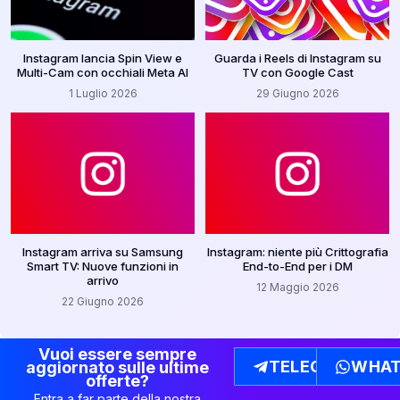
Instagram lancia Spin View e
Guarda i Reels di Instagram su
Multi-Cam con occhiali Meta AI
TV con Google Cast
1 Luglio 2026
29 Giugno 2026
Instagram arriva su Samsung
Instagram: niente più Crittografia
Smart TV: Nuove funzioni in
End-to-End per i DM
arrivo
12 Maggio 2026
22 Giugno 2026
Vuoi essere sempre
TELEGRAM
WHAT
aggiornato sulle ultime
offerte?
Entra a far parte della nostra