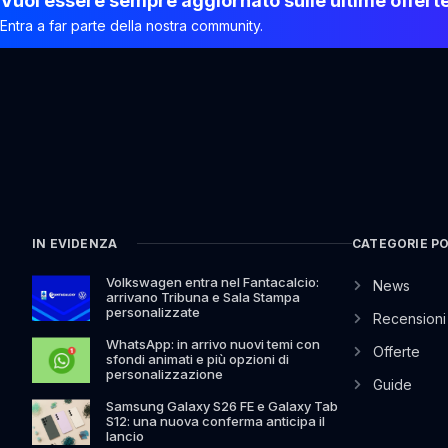
Vuoi essere sempre aggiornato sulle ultime offert
Entra a far parte della nostra community.
IN EVIDENZA
CATEGORIE P
Volkswagen entra nel Fantacalcio:
News
arrivano Tribuna e Sala Stampa
personalizzate
Recensioni
WhatsApp: in arrivo nuovi temi con
Offerte
sfondi animati e più opzioni di
personalizzazione
Guide
Samsung Galaxy S26 FE e Galaxy Tab
S12: una nuova conferma anticipa il
lancio