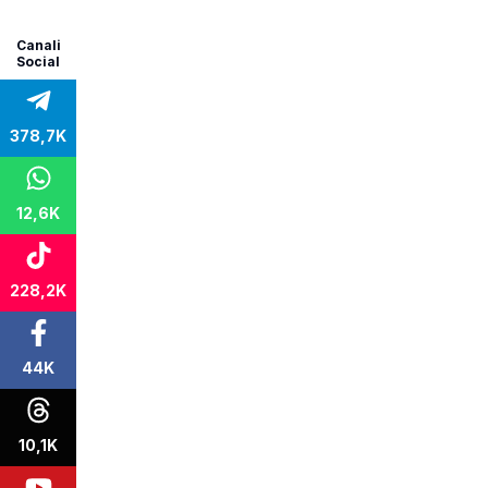
Canali
Social
378,7K
12,6K
228,2K
44K
10,1K