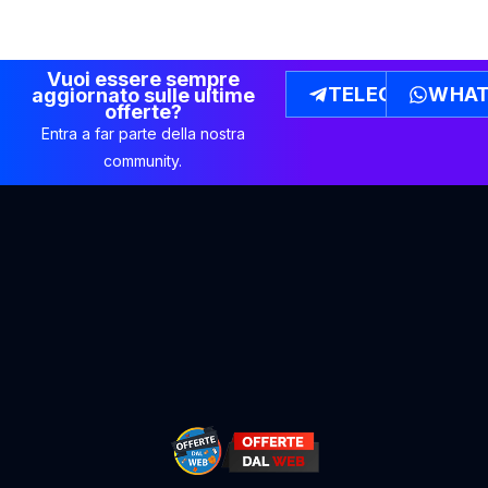
Vuoi essere sempre
TELEGRAM
WHAT
aggiornato sulle ultime
offerte?
Entra a far parte della nostra
community.