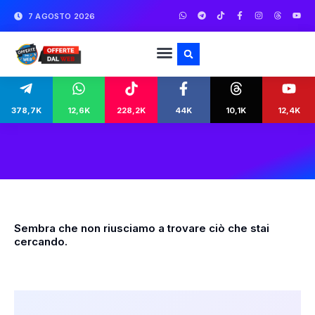
7 AGOSTO 2026
378,7K
12,6K
228,2K
44K
10,1K
12,4K
Sembra che non riusciamo a trovare ciò che stai
cercando.