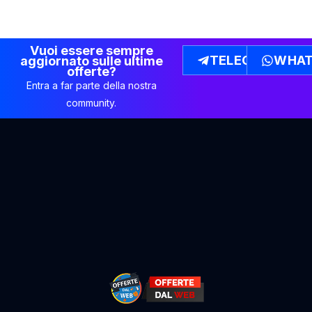
Vuoi essere sempre
TELEGRAM
WHAT
aggiornato sulle ultime
offerte?
Entra a far parte della nostra
community.