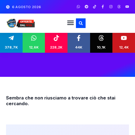
6 AGOSTO 2026
378,7K
12,6K
228,2K
44K
10,1K
12,4K
Sembra che non riusciamo a trovare ciò che stai
cercando.