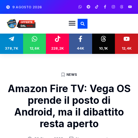
9 AGOSTO 2026
378,7K
12,6K
228,2K
44K
10,1K
12,4K
NEWS
Amazon Fire TV: Vega OS
prende il posto di
Android, ma il dibattito
resta aperto