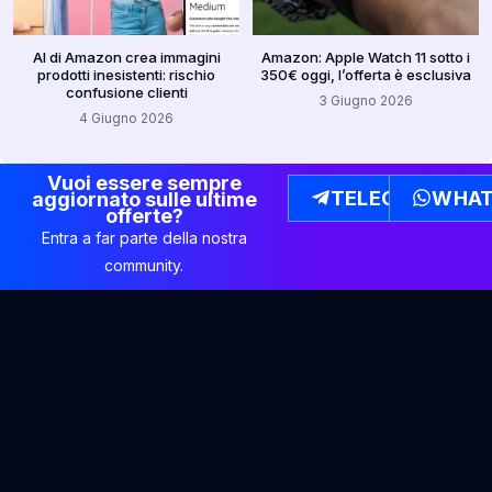
AI di Amazon crea immagini
Amazon: Apple Watch 11 sotto i
prodotti inesistenti: rischio
350€ oggi, l’offerta è esclusiva
confusione clienti
3 Giugno 2026
4 Giugno 2026
Vuoi essere sempre
TELEGRAM
WHAT
aggiornato sulle ultime
offerte?
Entra a far parte della nostra
community.