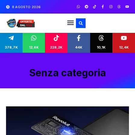
8 AGOSTO 2026
378,7K
12,6K
228,2K
44K
10,1K
12,4K
Senza categoria