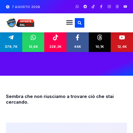
7 AGOSTO 2026
378,7K
12,6K
228,2K
44K
10,1K
12,4K
Sembra che non riusciamo a trovare ciò che stai
cercando.