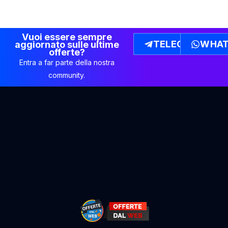
Vuoi essere sempre
TELEGRAM
WHAT
aggiornato sulle ultime
offerte?
Entra a far parte della nostra
community.