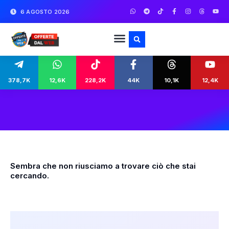
6 AGOSTO 2026
378,7K
12,6K
228,2K
44K
10,1K
12,4K
Sembra che non riusciamo a trovare ciò che stai
cercando.