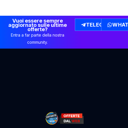
Vuoi essere sempre
TELEGRAM
WHAT
aggiornato sulle ultime
offerte?
Entra a far parte della nostra
community.