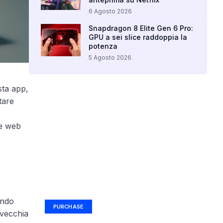
6 Agosto 2026
Snapdragon 8 Elite Gen 6 Pro:
GPU a sei slice raddoppia la
potenza
5 Agosto 2026
ta app,
tare
ne web
Your Ad Here
Ad Size: 336x280 px
endo
PURCHASE
 vecchia