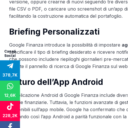
versione, oppure crearne di nuovi seguendo tre diverse
file CSV o PDF, o caricare uno screenshot di un’app di tra
facilitando la costruzione automatica del portafoglio.
Briefing Personalizzati
Google Finanza introduce la possibilità di impostare
ag
Canali
specificare il tipo di briefing desiderato e ricevere no
Social
che possono includere riepiloghi giornalieri pre-mercato
tramite il pannello di ricerca di Google Finanza sul web
378,7K
Futuro dell’App Android
L’applicazione Android di Google Finanza include divers
12,6K
notizie finanziarie. Tuttavia, le funzioni avanzate di ge
disponibili sull’app mobile. Google ha confermato che q
228,2K
portando così l’app Android a parità funzionale con la