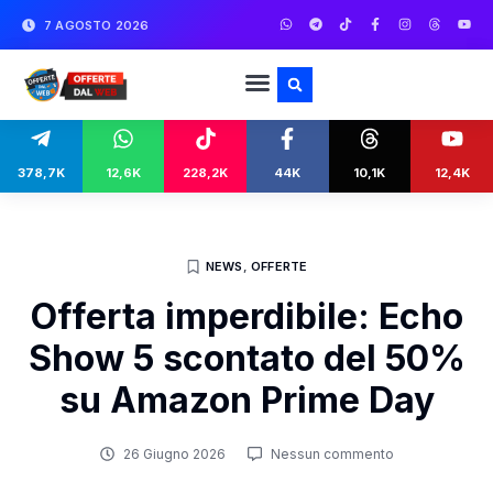
7 AGOSTO 2026
378,7K
12,6K
228,2K
44K
10,1K
12,4K
NEWS
,
OFFERTE
Offerta imperdibile: Echo
Show 5 scontato del 50%
su Amazon Prime Day
26 Giugno 2026
Nessun commento