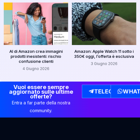
AI di Amazon crea immagini
Amazon: Apple Watch 11 sotto i
prodotti inesistenti: rischio
350€ oggi, l’offerta è esclusiva
confusione clienti
3 Giugno 2026
4 Giugno 2026
Vuoi essere sempre
TELEGRAM
WHAT
aggiornato sulle ultime
offerte?
Entra a far parte della nostra
community.