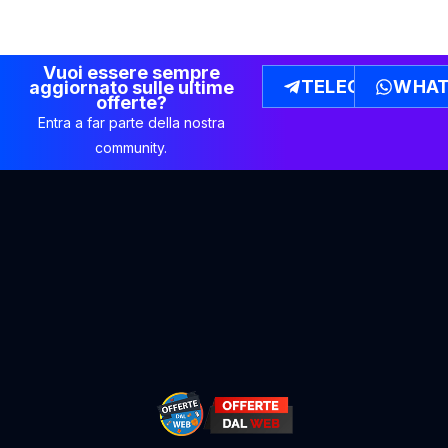
Vuoi essere sempre
TELEGRAM
WHAT
aggiornato sulle ultime
offerte?
Entra a far parte della nostra
community.