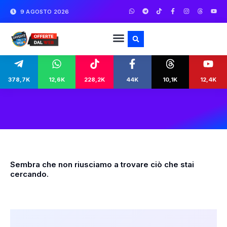
9 AGOSTO 2026
378,7K
12,6K
228,2K
44K
10,1K
12,4K
Sembra che non riusciamo a trovare ciò che stai
cercando.