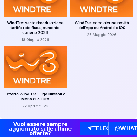
WindTre: sesta rimodulazione
WindTre: ecco alcune novità
tariffe rete fissa, aumento
dell’App su Android e iOS
canone 2026
26 Maggio 2026
18 Giugno 2026
Offerta Wind Tre: Giga Illimitati a
Meno di 5 Euro
27 Aprile 2026
Vuoi essere sempre
TELEGRAM
WHAT
aggiornato sulle ultime
offerte?