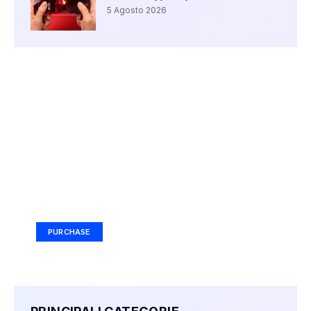
5 Agosto 2026
Your Ad Here
Ad Size: 336x280 px
PURCHASE