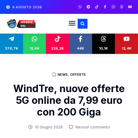
6 AGOSTO 2026
378,7K
12,6K
228,2K
44K
10,1K
12,4K
NEWS
,
OFFERTE
WindTre, nuove offerte
5G online da 7,99 euro
con 200 Giga
10 Giugno 2026
Nessun commento