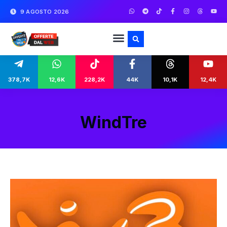
9 AGOSTO 2026
378,7K
12,6K
228,2K
44K
10,1K
12,4K
WindTre