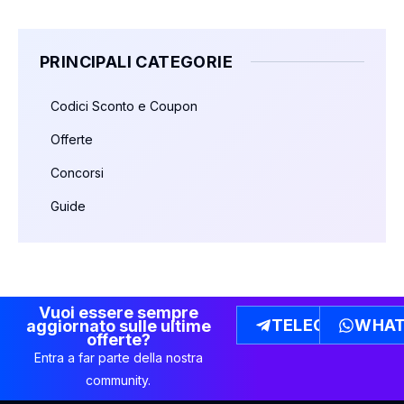
PRINCIPALI CATEGORIE
Codici Sconto e Coupon
Offerte
Concorsi
Guide
Vuoi essere sempre
TELEGRAM
WHAT
aggiornato sulle ultime
offerte?
Entra a far parte della nostra
community.