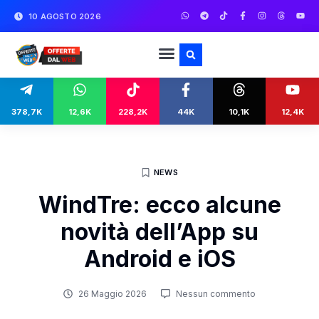
10 AGOSTO 2026
378,7K
12,6K
228,2K
44K
10,1K
12,4K
NEWS
WindTre: ecco alcune
novità dell’App su
Android e iOS
26 Maggio 2026
Nessun commento