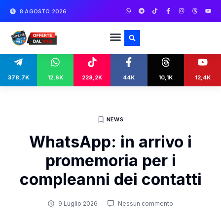
8 AGOSTO 2026
378,7K
12,6K
228,2K
44K
10,1K
12,4K
NEWS
WhatsApp: in arrivo i
promemoria per i
compleanni dei contatti
9 Luglio 2026
Nessun commento