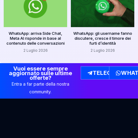
WhatsApp: arriva Side Chat,
WhatsApp: gli username fanno
Meta AI risponde in base al
discutere, cresce il timore dei
contenuto delle conversazioni
furti d’identità
2 Luglio 2026
2 Luglio 2026
Vuoi essere sempre
TELEGRAM
WHAT
aggiornato sulle ultime
offerte?
Entra a far parte della nostra
community.