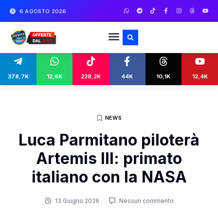
6 AGOSTO 2026
378,7K
12,6K
228,2K
44K
10,1K
12,4K
NEWS
Luca Parmitano piloterà
Artemis III: primato
italiano con la NASA
13 Giugno 2026
Nessun commento