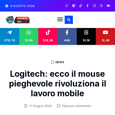
8 AGOSTO 2026
378,7K
12,6K
228,2K
44K
10,1K
12,4K
NEWS
Logitech: ecco il mouse
pieghevole rivoluziona il
lavoro mobile
11 Giugno 2026
Nessun commento