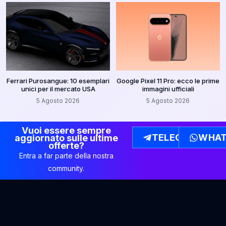
Ferrari Purosangue: 10 esemplari
Google Pixel 11 Pro: ecco le prime
unici per il mercato USA
immagini ufficiali
5 Agosto 2026
5 Agosto 2026
Vuoi essere sempre
TELEGRAM
WHAT
aggiornato sulle ultime
offerte?
Entra a far parte della nostra
community.