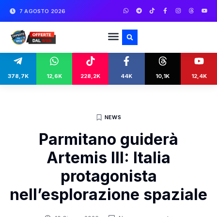
7 AGOSTO 2026
378,7K
12,6K
228,2K
44K
10,1K
12,4K
NEWS
Parmitano guiderà
Artemis III: Italia
protagonista
nell’esplorazione spaziale