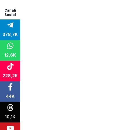
Canali
Social
378,7K
12,6K
228,2K
44K
10,1K