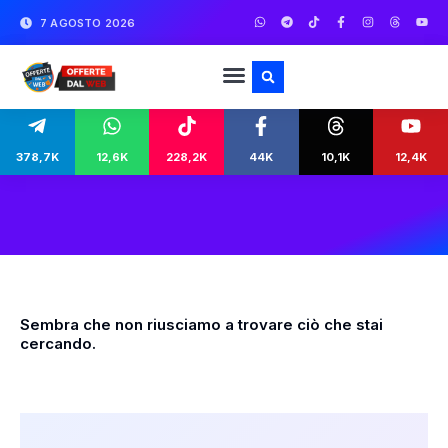
7 AGOSTO 2026
378,7K
12,6K
228,2K
44K
10,1K
12,4K
Sembra che non riusciamo a trovare ciò che stai
cercando.