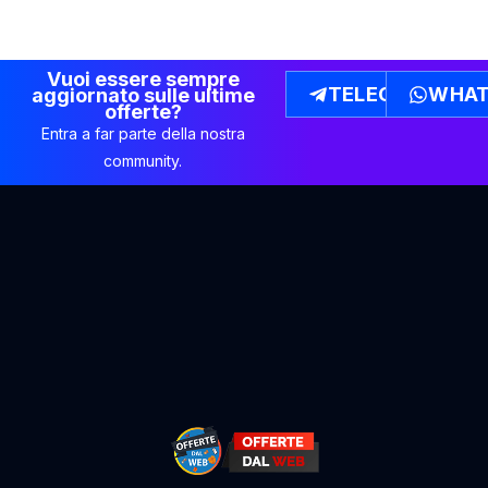
Vuoi essere sempre
TELEGRAM
WHAT
aggiornato sulle ultime
offerte?
Entra a far parte della nostra
community.