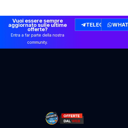
Vuoi essere sempre
TELEGRAM
WHAT
aggiornato sulle ultime
offerte?
Entra a far parte della nostra
community.