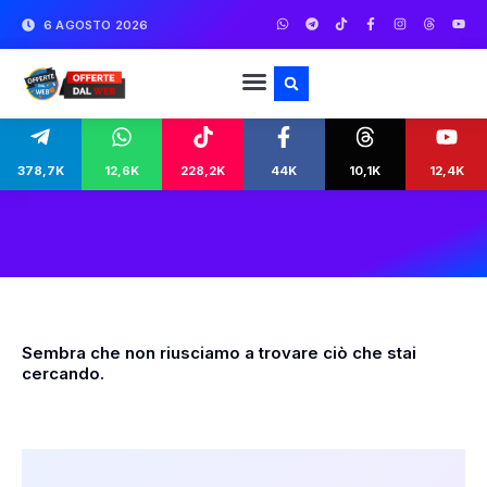
6 AGOSTO 2026
378,7K
12,6K
228,2K
44K
10,1K
12,4K
Sembra che non riusciamo a trovare ciò che stai
cercando.