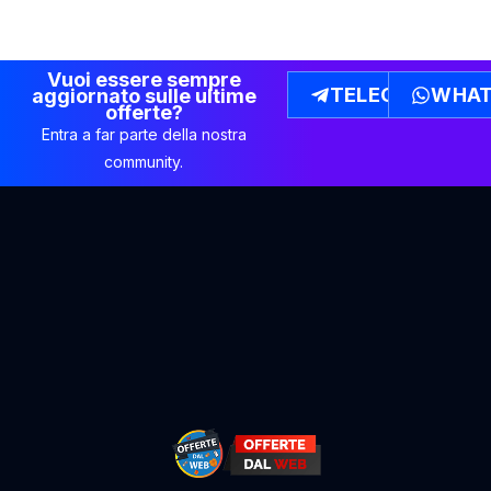
Vuoi essere sempre
TELEGRAM
WHAT
aggiornato sulle ultime
offerte?
Entra a far parte della nostra
community.