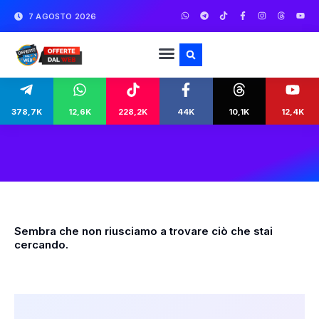
7 AGOSTO 2026
378,7K
12,6K
228,2K
44K
10,1K
12,4K
Sembra che non riusciamo a trovare ciò che stai
cercando.