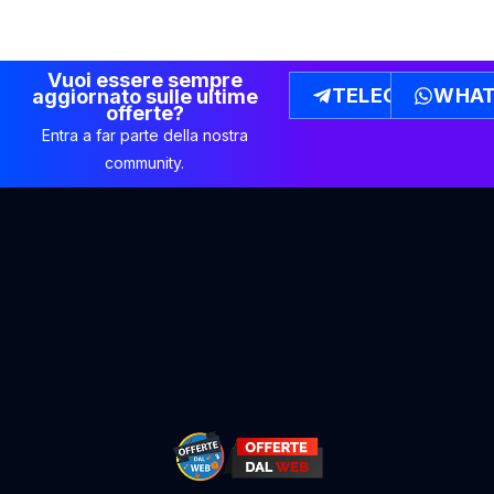
Vuoi essere sempre
TELEGRAM
WHAT
aggiornato sulle ultime
offerte?
Entra a far parte della nostra
community.