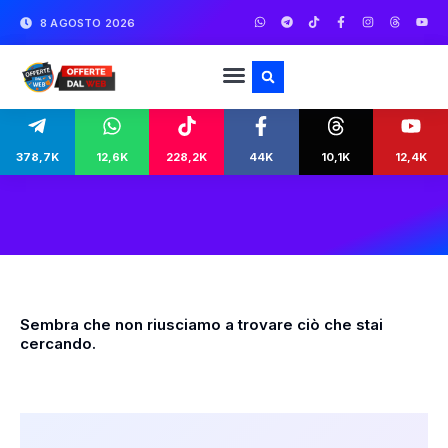
8 AGOSTO 2026
378,7K
12,6K
228,2K
44K
10,1K
12,4K
Sembra che non riusciamo a trovare ciò che stai
cercando.