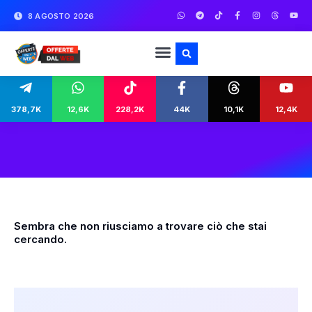
8 AGOSTO 2026
378,7K
12,6K
228,2K
44K
10,1K
12,4K
Sembra che non riusciamo a trovare ciò che stai
cercando.