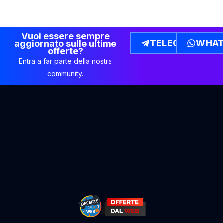
Vuoi essere sempre
TELEGRAM
WHAT
aggiornato sulle ultime
offerte?
Entra a far parte della nostra
community.