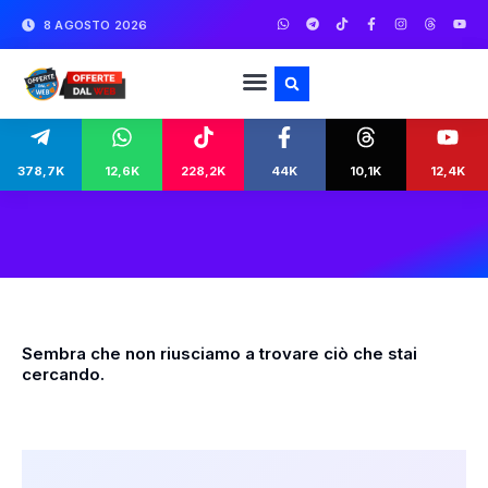
8 AGOSTO 2026
378,7K
12,6K
228,2K
44K
10,1K
12,4K
Sembra che non riusciamo a trovare ciò che stai
cercando.