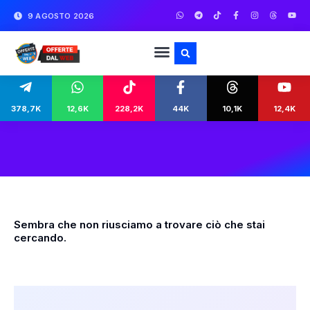
9 AGOSTO 2026
378,7K
12,6K
228,2K
44K
10,1K
12,4K
Sembra che non riusciamo a trovare ciò che stai
cercando.