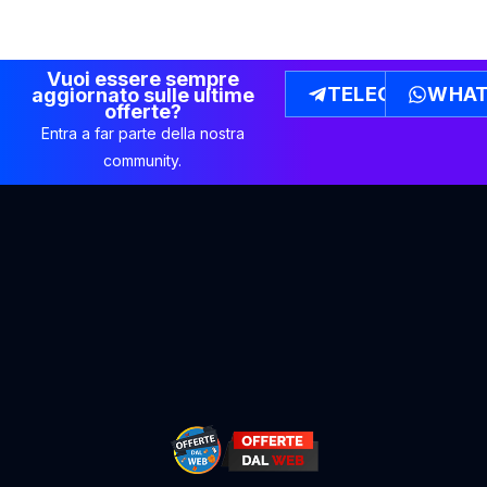
Vuoi essere sempre
TELEGRAM
WHAT
aggiornato sulle ultime
offerte?
Entra a far parte della nostra
community.