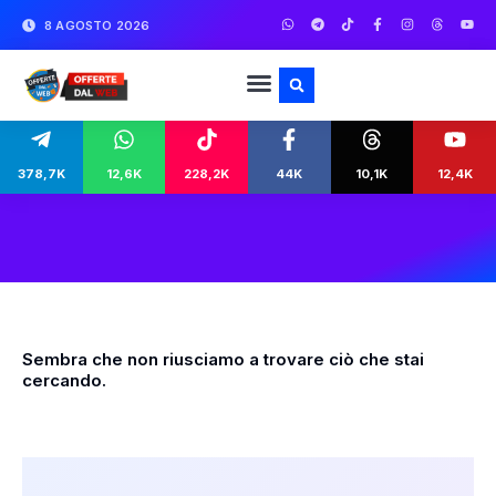
8 AGOSTO 2026
378,7K
12,6K
228,2K
44K
10,1K
12,4K
Sembra che non riusciamo a trovare ciò che stai
cercando.