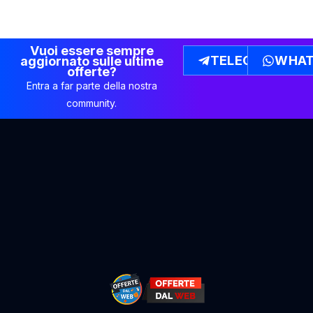
Vuoi essere sempre
TELEGRAM
WHAT
aggiornato sulle ultime
offerte?
Entra a far parte della nostra
community.