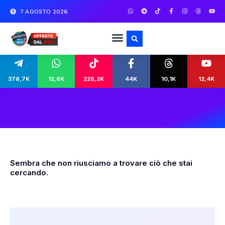
7 AGOSTO 2026
378,7K
12,6K
228,2K
44K
10,1K
12,4K
Sembra che non riusciamo a trovare ciò che stai
cercando.