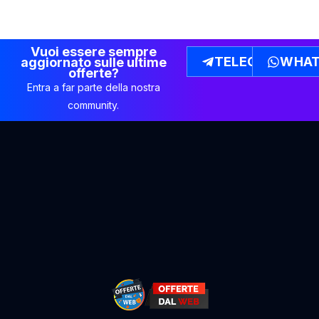
Vuoi essere sempre
TELEGRAM
WHAT
aggiornato sulle ultime
offerte?
Entra a far parte della nostra
community.