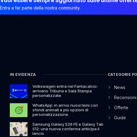
Vuoi essere sempre aggiornato sulle ultime offert
Entra a far parte della nostra community.
IN EVIDENZA
CATEGORIE P
Volkswagen entra nel Fantacalcio:
News
arrivano Tribuna e Sala Stampa
personalizzate
Recensioni
WhatsApp: in arrivo nuovi temi con
Offerte
sfondi animati e più opzioni di
personalizzazione
Guide
Samsung Galaxy S26 FE e Galaxy Tab
S12: una nuova conferma anticipa il
lancio