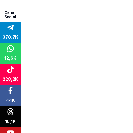
Canali
Social
378,7K
12,6K
228,2K
44K
10,1K