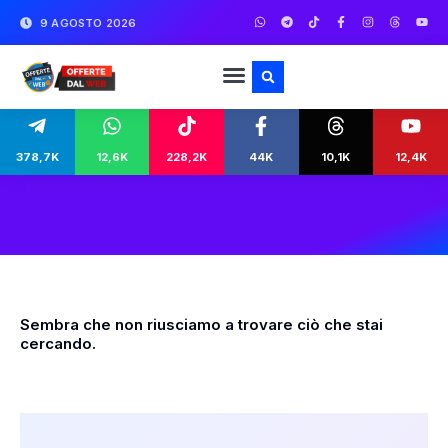
9 AGOSTO 2026
378,7K
12,6K
228,2K
44K
10,1K
12,4K
Sembra che non riusciamo a trovare ciò che stai
cercando.