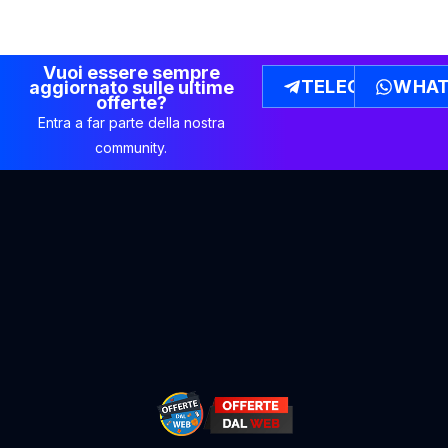
Vuoi essere sempre
TELEGRAM
WHAT
aggiornato sulle ultime
offerte?
Entra a far parte della nostra
community.