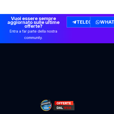
Vuoi essere sempre
TELEGRAM
WHAT
aggiornato sulle ultime
offerte?
Entra a far parte della nostra
community.