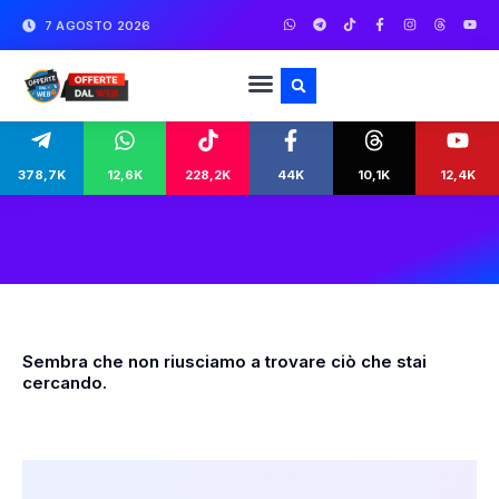
7 AGOSTO 2026
378,7K
12,6K
228,2K
44K
10,1K
12,4K
Sembra che non riusciamo a trovare ciò che stai
cercando.