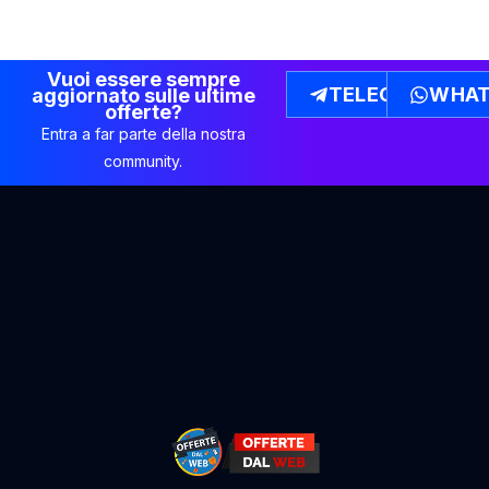
Vuoi essere sempre
TELEGRAM
WHAT
aggiornato sulle ultime
offerte?
Entra a far parte della nostra
community.