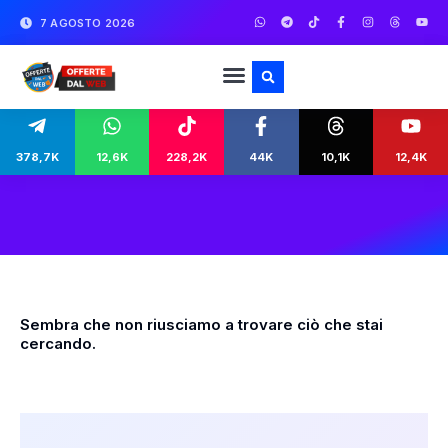
7 AGOSTO 2026
378,7K
12,6K
228,2K
44K
10,1K
12,4K
Sembra che non riusciamo a trovare ciò che stai
cercando.