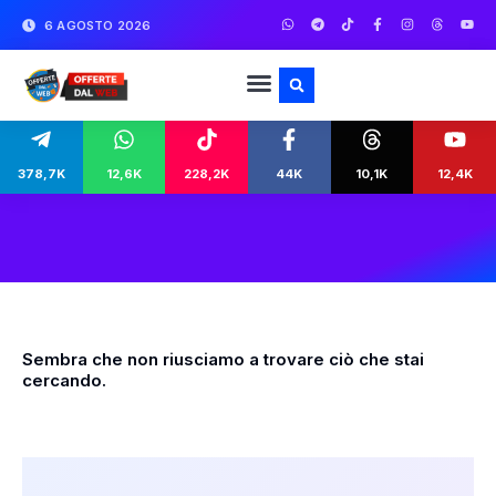
6 AGOSTO 2026
378,7K
12,6K
228,2K
44K
10,1K
12,4K
Sembra che non riusciamo a trovare ciò che stai
cercando.