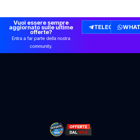
Vuoi essere sempre
TELEGRAM
WHAT
aggiornato sulle ultime
offerte?
Entra a far parte della nostra
community.