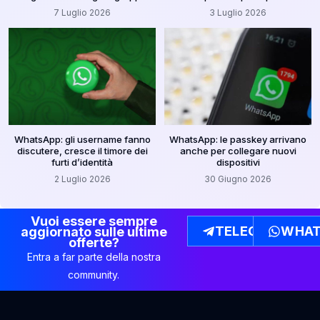
7 Luglio 2026
3 Luglio 2026
WhatsApp: gli username fanno
WhatsApp: le passkey arrivano
discutere, cresce il timore dei
anche per collegare nuovi
furti d’identità
dispositivi
2 Luglio 2026
30 Giugno 2026
Vuoi essere sempre
TELEGRAM
WHAT
aggiornato sulle ultime
offerte?
Entra a far parte della nostra
community.