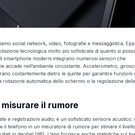
iamo social network, video, fotografie e messaggistica. Eppu
tazione tecnologica molto più sofisticata di quanto si poss
gli smartphone moderni integrano numerosi sensori che
e accade nell’ambiente circostante. Accelerometro, girosc
ano costantemente dietro le quinte per garantire funzioni
 rotazione automatica dello schermo o la regolazione dell
 misurare il rumore
e e registrazioni audio; è un sofisticato sensore acustico.
 il telefono in un misuratore di rumore per stimare il livell
ati in decibel (dB). L’app fornisce anche statistiche sul liv