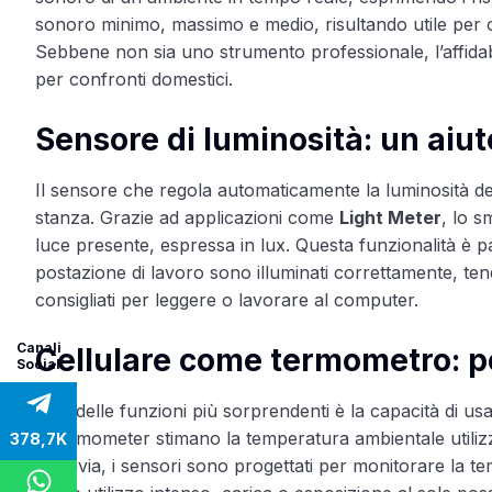
sonoro minimo, massimo e medio, risultando utile per co
Sebbene non sia uno strumento professionale, l’affidab
per confronti domestici.
Sensore di luminosità: un aiut
Il sensore che regola automaticamente la luminosità de
stanza. Grazie ad applicazioni come
Light Meter
, lo 
luce presente, espressa in lux. Questa funzionalità è pa
postazione di lavoro sono illuminati correttamente, te
consigliati per leggere o lavorare al computer.
Canali
Cellulare come termometro: pos
Social
Una delle funzioni più sorprendenti è la capacità di us
Thermometer stimano la temperatura ambientale utilizzan
378,7K
Tuttavia, i sensori sono progettati per monitorare la te