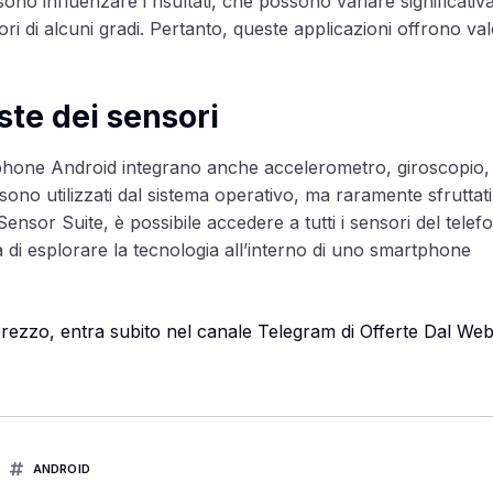
ono influenzare i risultati, che possono variare significati
ri di alcuni gradi. Pertanto, queste applicazioni offrono val
ste dei sensori
rtphone Android integrano anche accelerometro, giroscopio,
o utilizzati dal sistema operativo, ma raramente sfruttati 
nsor Suite, è possibile accedere a tutti i sensori del telef
tà di esplorare la tecnologia all’interno di uno smartphone
i prezzo, entra subito nel canale Telegram di Offerte Dal We
ANDROID