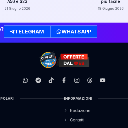
A56 e S23
più facile
21 Giugno 2026
18 Giugno 2026
e?
TELEGRAM
WHATSAPP
OPOLARI
INFORMAZIONI
Redazione
Contatti