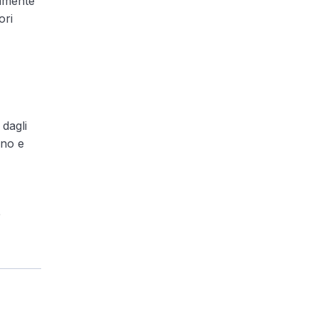
vamente
ori
dagli
ono e
b