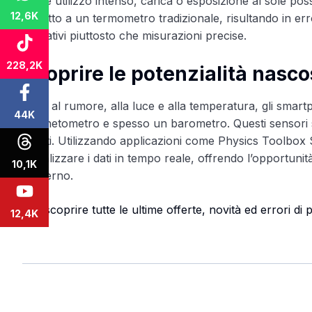
come utilizzo intenso, carica o esposizione al sole poss
12,6K
rispetto a un termometro tradizionale, risultando in erro
indicativi piuttosto che misurazioni precise.
228,2K
Scoprire le potenzialità nasco
Oltre al rumore, alla luce e alla temperatura, gli sma
44K
magnetometro e spesso un barometro. Questi sensori son
utenti. Utilizzando applicazioni come Physics Toolbox Se
visualizzare i dati in tempo reale, offrendo l’opportuni
10,1K
moderno.
Per scoprire tutte le ultime offerte, novità ed errori d
12,4K