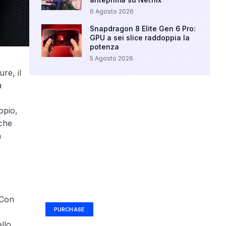
6 Agosto 2026
Snapdragon 8 Elite Gen 6 Pro:
GPU a sei slice raddoppia la
potenza
5 Agosto 2026
re, il
a
opio,
 che
a
Your Ad Here
Ad Size: 336x280 px
 Con
PURCHASE
o
ello