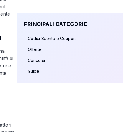
nti.
iente
PRINCIPALI CATEGORIE
a
Codici Sconto e Coupon
Offerte
una
ità di
Concorsi
 o una
Guide
nte
attori