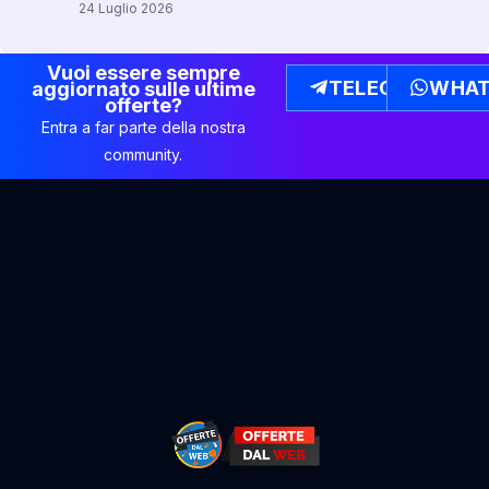
24 Luglio 2026
Vuoi essere sempre
TELEGRAM
WHAT
aggiornato sulle ultime
offerte?
Entra a far parte della nostra
community.