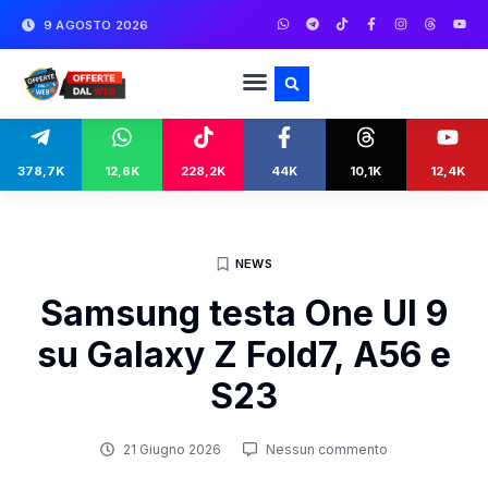
9 AGOSTO 2026
378,7K
12,6K
228,2K
44K
10,1K
12,4K
NEWS
Samsung testa One UI 9
su Galaxy Z Fold7, A56 e
S23
21 Giugno 2026
Nessun commento