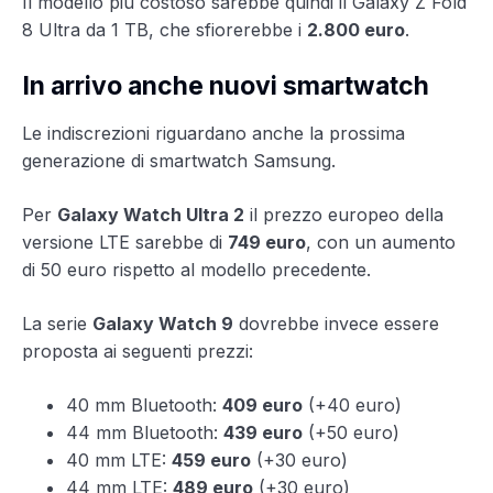
Il modello più costoso sarebbe quindi il Galaxy Z Fold
8 Ultra da 1 TB, che sfiorerebbe i
2.800 euro
.
In arrivo anche nuovi smartwatch
Le indiscrezioni riguardano anche la prossima
generazione di smartwatch Samsung.
Per
Galaxy Watch Ultra 2
il prezzo europeo della
versione LTE sarebbe di
749 euro
, con un aumento
di 50 euro rispetto al modello precedente.
La serie
Galaxy Watch 9
dovrebbe invece essere
proposta ai seguenti prezzi:
40 mm Bluetooth:
409 euro
(+40 euro)
44 mm Bluetooth:
439 euro
(+50 euro)
40 mm LTE:
459 euro
(+30 euro)
44 mm LTE:
489 euro
(+30 euro)