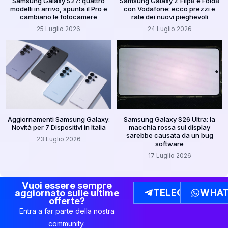
Samsung Galaxy S27: quattro
Samsung Galaxy Z Flip8 e Fold8
modelli in arrivo, spunta il Pro e
con Vodafone: ecco prezzi e
cambiano le fotocamere
rate dei nuovi pieghevoli
25 Luglio 2026
24 Luglio 2026
Aggiornamenti Samsung Galaxy:
Samsung Galaxy S26 Ultra: la
Novità per 7 Dispositivi in Italia
macchia rossa sul display
sarebbe causata da un bug
23 Luglio 2026
software
17 Luglio 2026
Vuoi essere sempre
TELEGRAM
WHAT
aggiornato sulle ultime
offerte?
Entra a far parte della nostra
community.