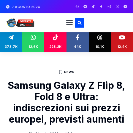
7 AGOSTO 2026
378,7K
12,6K
228,2K
44K
10,1K
12,4K
NEWS
Samsung Galaxy Z Flip 8,
Fold 8 e Ultra:
indiscrezioni sui prezzi
europei, previsti aumenti