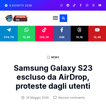
8 AGOSTO 2026
378,7K
12,6K
228,2K
44K
10,1K
12,4K
NEWS
Samsung Galaxy S23
escluso da AirDrop,
proteste dagli utenti
25 Maggio 2026
Nessun commento