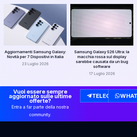
Aggiornamenti Samsung Galaxy:
Samsung Galaxy S26 Ultra: la
Novità per 7 Dispositivi in Italia
macchia rossa sul display
sarebbe causata da un bug
23 Luglio 2026
software
17 Luglio 2026
Vuoi essere sempre
TELEGRAM
WHAT
aggiornato sulle ultime
offerte?
Entra a far parte della nostra
community.