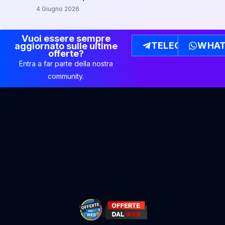
4 Giugno 2026
Vuoi essere sempre
TELEGRAM
WHAT
aggiornato sulle ultime
offerte?
Entra a far parte della nostra
community.