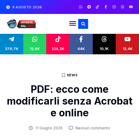
8 AGOSTO 2026
378,7K
12,6K
228,2K
44K
10,1K
12,4K
NEWS
PDF: ecco come
modificarli senza Acrobat
e online
11 Giugno 2026
Nessun commento