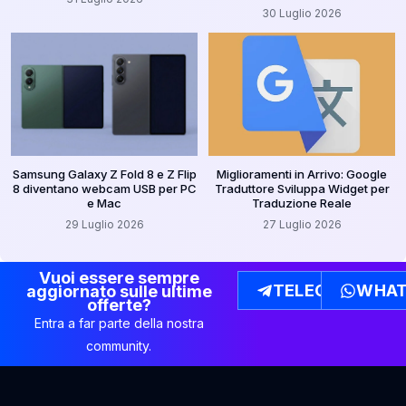
30 Luglio 2026
Samsung Galaxy Z Fold 8 e Z Flip
Miglioramenti in Arrivo: Google
8 diventano webcam USB per PC
Traduttore Sviluppa Widget per
e Mac
Traduzione Reale
29 Luglio 2026
27 Luglio 2026
Vuoi essere sempre
TELEGRAM
WHAT
aggiornato sulle ultime
offerte?
Entra a far parte della nostra
community.