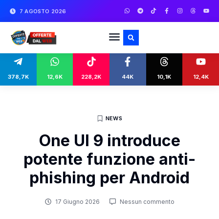
7 AGOSTO 2026
378,7K
12,6K
228,2K
44K
10,1K
12,4K
NEWS
One UI 9 introduce
potente funzione anti-
phishing per Android
17 Giugno 2026
Nessun commento