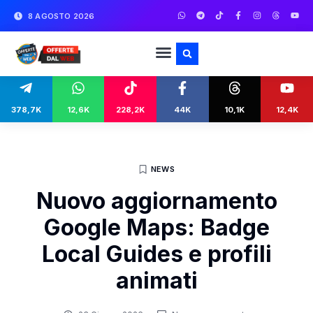
8 AGOSTO 2026
378,7K
12,6K
228,2K
44K
10,1K
12,4K
NEWS
Nuovo aggiornamento
Google Maps: Badge
Local Guides e profili
animati