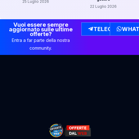
25 Luglio 2026
22 Luglio 2026
Vuoi essere sempre
TELEGRAM
WHAT
aggiornato sulle ultime
offerte?
Entra a far parte della nostra
community.