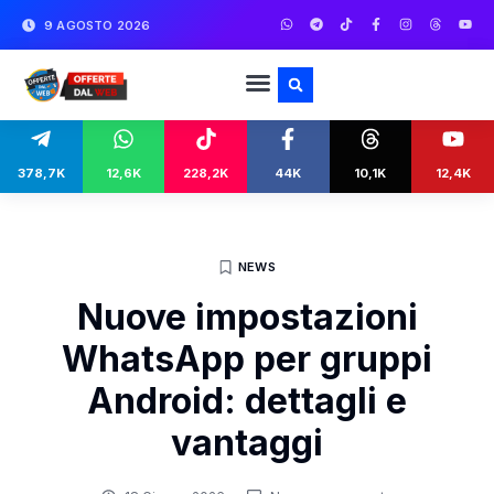
9 AGOSTO 2026
378,7K
12,6K
228,2K
44K
10,1K
12,4K
NEWS
Nuove impostazioni
WhatsApp per gruppi
Android: dettagli e
vantaggi