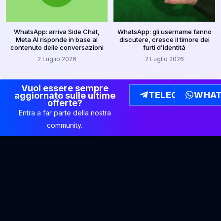
WhatsApp: arriva Side Chat,
WhatsApp: gli username fanno
Meta AI risponde in base al
discutere, cresce il timore dei
contenuto delle conversazioni
furti d’identità
2 Luglio 2026
2 Luglio 2026
Vuoi essere sempre
TELEGRAM
WHAT
aggiornato sulle ultime
offerte?
Entra a far parte della nostra
community.