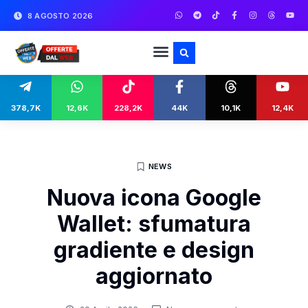
8 AGOSTO 2026
378,7K
12,6K
228,2K
44K
10,1K
12,4K
NEWS
Nuova icona Google
Wallet: sfumatura
gradiente e design
aggiornato