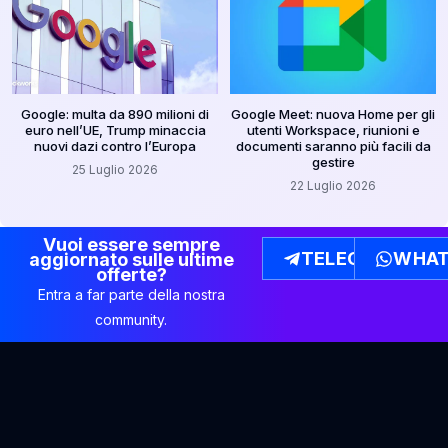
Google: multa da 890 milioni di
Google Meet: nuova Home per gli
euro nell’UE, Trump minaccia
utenti Workspace, riunioni e
nuovi dazi contro l’Europa
documenti saranno più facili da
gestire
25 Luglio 2026
22 Luglio 2026
Vuoi essere sempre
TELEGRAM
WHAT
aggiornato sulle ultime
offerte?
Entra a far parte della nostra
community.